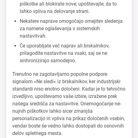
piškotke ali blokirate nove; upoštevajte, da to
lahko vpliva na delovanje strani.
Nekatere naprave omogočajo omejitev sledenja
za namene oglaševanja v sistemskih
nastavitvah.
Če uporabljate več naprav ali brskalnikov,
prilagodite nastavitve na vsaki, saj se ne
sinhronizirajo samodejno.
Trenutno ne zagotavljamo popolne podpore
signalom »Ne sledi« iz brskalnikov, ker industrijski
standardi niso enotno določeni. Kadar je to tehnično
izvedljivo, upoštevamo vaše izbire, izražene prek
našega središča za nastavitve. Onemogočanje ne-
nujnih piškotkov lahko sicer zmanjša
personalizacijo in vpliva na prikaz določenih vsebin,
vendar boste še vedno lahko dostopali do osnovnih
delov spletnega mesta.