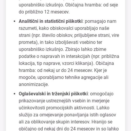
uporabniško izkušnjo. Običajna hramba: od seje
do približno 12 mesecev.
Analitični in statistični piškotki
: pomagajo nam
razumeti, kako obiskovalci uporabljajo naše
strani (npr. število obiskov, priljubljene strani, vire
prometa), in tako izboljševati vsebino ter
uporabniško izkušnjo. Zbirajo lahko zbirne
podatke o napravah in interakcijah (npr. približna
lokacija, tip naprave, vzorci klikanja). Običajna
hramba: od nekaj ur do 24 mesecev. Kjer je
mogoče, uporabljamo tehnike agregacije ali
anonimizacije.
Oglaševalski in trženjski piškotki
: omogočajo
prikazovanje ustreznejših vsebin in merjenje
učinkovitosti promocijskih aktivnosti. Lahko
služijo za omejevanje ponavljanja istih oglasov
ali za oblikovanje skupin interesov. Hranijo se
običajno od nekaj dni do 24 mesecev in so lahko