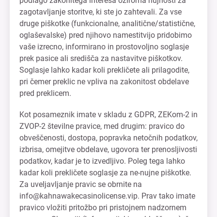
podlago zakonitega interesa oziroma nujnosti za
zagotavljanje storitve, ki ste jo zahtevali. Za vse
druge piškotke (funkcionalne, analitične/statistične,
oglaševalske) pred njihovo namestitvijo pridobimo
vaše izrecno, informirano in prostovoljno soglasje
prek pasice ali središča za nastavitve piškotkov.
Soglasje lahko kadar koli prekličete ali prilagodite,
pri čemer preklic ne vpliva na zakonitost obdelave
pred preklicem.
Kot posameznik imate v skladu z GDPR, ZEKom-2 in
ZVOP-2 številne pravice, med drugim: pravico do
obveščenosti, dostopa, popravka netočnih podatkov,
izbrisa, omejitve obdelave, ugovora ter prenosljivosti
podatkov, kadar je to izvedljivo. Poleg tega lahko
kadar koli prekličete soglasje za ne-nujne piškotke.
Za uveljavljanje pravic se obrnite na
info@kahnawakecasinolicense.vip
. Prav tako imate
pravico vložiti pritožbo pri pristojnem nadzornem