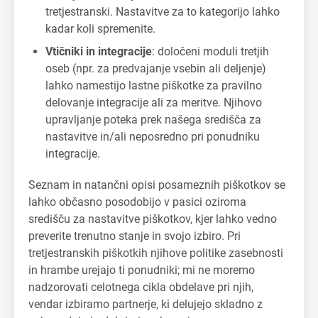
tretjestranski. Nastavitve za to kategorijo lahko
kadar koli spremenite.
Vtičniki in integracije
: določeni moduli tretjih
oseb (npr. za predvajanje vsebin ali deljenje)
lahko namestijo lastne piškotke za pravilno
delovanje integracije ali za meritve. Njihovo
upravljanje poteka prek našega središča za
nastavitve in/ali neposredno pri ponudniku
integracije.
Seznam in natančni opisi posameznih piškotkov se
lahko občasno posodobijo v pasici oziroma
središču za nastavitve piškotkov, kjer lahko vedno
preverite trenutno stanje in svojo izbiro. Pri
tretjestranskih piškotkih njihove politike zasebnosti
in hrambe urejajo ti ponudniki; mi ne moremo
nadzorovati celotnega cikla obdelave pri njih,
vendar izbiramo partnerje, ki delujejo skladno z