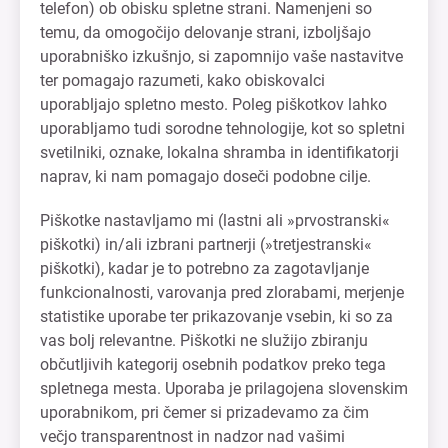
telefon) ob obisku spletne strani. Namenjeni so
temu, da omogočijo delovanje strani, izboljšajo
uporabniško izkušnjo, si zapomnijo vaše nastavitve
ter pomagajo razumeti, kako obiskovalci
uporabljajo spletno mesto. Poleg piškotkov lahko
uporabljamo tudi sorodne tehnologije, kot so spletni
svetilniki, oznake, lokalna shramba in identifikatorji
naprav, ki nam pomagajo doseči podobne cilje.
Piškotke nastavljamo mi (lastni ali »prvostranski«
piškotki) in/ali izbrani partnerji (»tretjestranski«
piškotki), kadar je to potrebno za zagotavljanje
funkcionalnosti, varovanja pred zlorabami, merjenje
statistike uporabe ter prikazovanje vsebin, ki so za
vas bolj relevantne. Piškotki ne služijo zbiranju
občutljivih kategorij osebnih podatkov preko tega
spletnega mesta. Uporaba je prilagojena slovenskim
uporabnikom, pri čemer si prizadevamo za čim
večjo transparentnost in nadzor nad vašimi