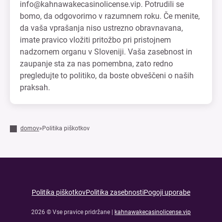
info@kahnawakecasinolicense.vip
. Potrudili se
bomo, da odgovorimo v razumnem roku. Če menite,
da vaša vprašanja niso ustrezno obravnavana,
imate pravico vložiti pritožbo pri pristojnem
nadzornem organu v Sloveniji. Vaša zasebnost in
zaupanje sta za nas pomembna, zato redno
pregledujte to politiko, da boste obveščeni o naših
praksah.
domov
»
Politika piškotkov
Politika piškotkov
Politika zasebnosti
Pogoji uporabe
2026 © Vse pravice pridržane |
kahnawakecasinolicense.vip