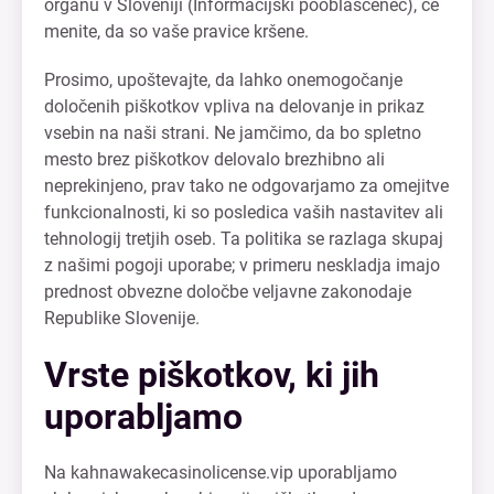
organu v Sloveniji (Informacijski pooblaščenec), če
menite, da so vaše pravice kršene.
Prosimo, upoštevajte, da lahko onemogočanje
določenih piškotkov vpliva na delovanje in prikaz
vsebin na naši strani. Ne jamčimo, da bo spletno
mesto brez piškotkov delovalo brezhibno ali
neprekinjeno, prav tako ne odgovarjamo za omejitve
funkcionalnosti, ki so posledica vaših nastavitev ali
tehnologij tretjih oseb. Ta politika se razlaga skupaj
z našimi pogoji uporabe; v primeru neskladja imajo
prednost obvezne določbe veljavne zakonodaje
Republike Slovenije.
Vrste piškotkov, ki jih
uporabljamo
Na kahnawakecasinolicense.vip uporabljamo