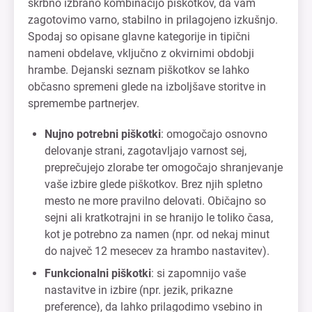
skrbno izbrano kombinacijo piškotkov, da vam
zagotovimo varno, stabilno in prilagojeno izkušnjo.
Spodaj so opisane glavne kategorije in tipični
nameni obdelave, vključno z okvirnimi obdobji
hrambe. Dejanski seznam piškotkov se lahko
občasno spremeni glede na izboljšave storitve in
spremembe partnerjev.
Nujno potrebni piškotki
: omogočajo osnovno
delovanje strani, zagotavljajo varnost sej,
preprečujejo zlorabe ter omogočajo shranjevanje
vaše izbire glede piškotkov. Brez njih spletno
mesto ne more pravilno delovati. Običajno so
sejni ali kratkotrajni in se hranijo le toliko časa,
kot je potrebno za namen (npr. od nekaj minut
do največ 12 mesecev za hrambo nastavitev).
Funkcionalni piškotki
: si zapomnijo vaše
nastavitve in izbire (npr. jezik, prikazne
preference), da lahko prilagodimo vsebino in